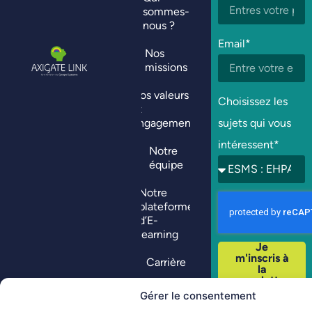
sommes-
nous ?
Email*
Nos
missions
Nos valeurs
Choisissez les
et
engagements
sujets qui vous
intéressent*
Notre
équipe
Notre
plateforme
d’E-
learning
Je
m'inscris à
Carrière
la
newsletter
Think
Gérer le consentement
Club