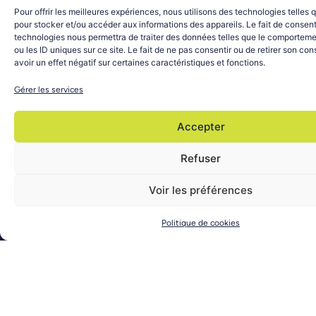
Pour offrir les meilleures expériences, nous utilisons des technologies telles 
NOS
pour stocker et/ou accéder aux informations des appareils. Le fait de consent
SOLUTIONS
technologies nous permettra de traiter des données telles que le comporteme
ou les ID uniques sur ce site. Le fait de ne pas consentir ou de retirer son c
ESMS :
avoir un effet négatif sur certaines caractéristiques et fonctions.
EHPAD •
Gérer les services
Résidence
Autonomie
Hôpital :
Accepter
La division
GHT •
AXIGATE LINK
Refuser
MCO •
du Groupe
SMR •
EQUASENS
Voir les préférences
PSY
conçoit chaque
Domicile
jour des
Politique de cookies
: HAD •
solutions
SSIAD •
logicielles
SAD •
innovantes
PFR •
pour améliorer
CRT
la prise en
Plateforme
charge des