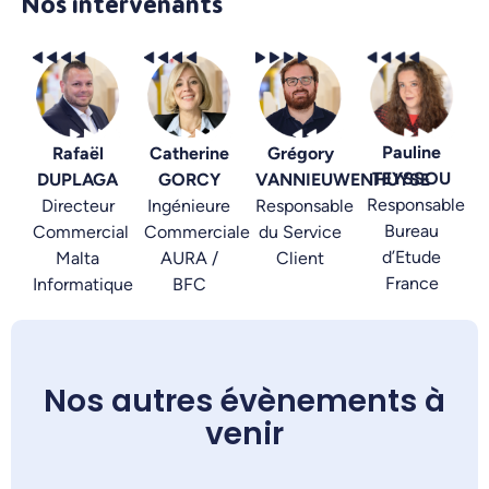
Nos intervenants
Pauline
Rafaël
Catherine
Grégory
TEYSSOU
DUPLAGA
GORCY
VANNIEUWENHUYSE
Responsable
Directeur
Ingénieure
Responsable
Bureau
Commercial
Commerciale
du Service
d’Etude
Malta
AURA /
Client
France
Informatique
BFC
Nos autres évènements à
venir