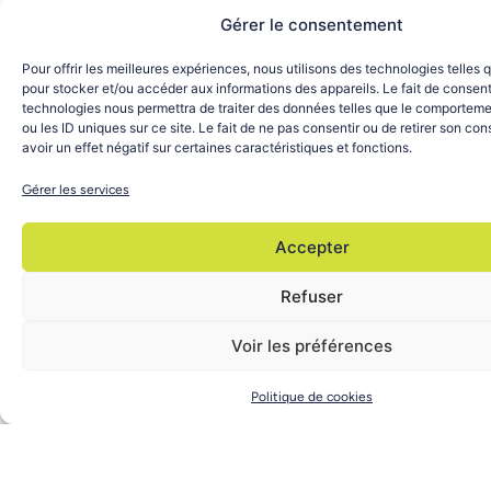
AXIGATE LINK
Gérer le consentement
Technicien support informatique H/F
Pour offrir les meilleures expériences, nous utilisons des technologies telles 
Mérignac
pour stocker et/ou accéder aux informations des appareils. Le fait de consent
CDD
technologies nous permettra de traiter des données telles que le comporteme
ou les ID uniques sur ce site. Le fait de ne pas consentir ou de retirer son c
Télétravail partiel
avoir un effet négatif sur certaines caractéristiques et fonctions.
En savoir plus sur l'offre d'emploi
Gérer les services
Accepter
Refuser
AXIGATE LINK
Voir les préférences
Ingénieur Développement Systèmes
Intelligents et Embarqués
Politique de cookies
Villers Les Nancy
Stage 6 mois