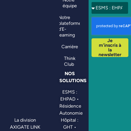
équipe
Notre
plateforme
d’E-
learning
Je
m'inscris à
Carrière
la
newsletter
Think
Club
NOS
SOLUTIONS
ESMS :
EHPAD •
Résidence
Autonomie
Hôpital :
La division
GHT •
AXIGATE LINK