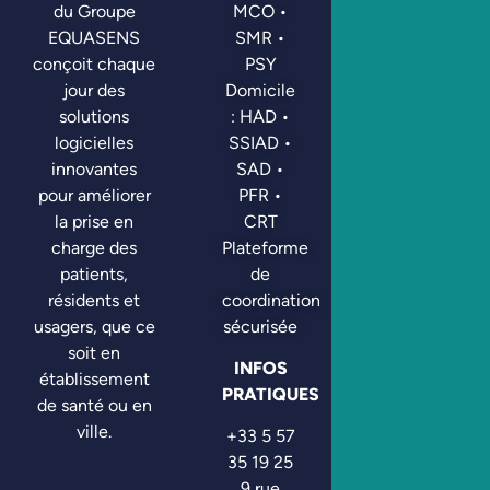
MCO •
du Groupe
SMR •
EQUASENS
PSY
conçoit chaque
Domicile
jour des
: HAD •
solutions
SSIAD •
logicielles
SAD •
innovantes
PFR •
pour améliorer
CRT
la prise en
Plateforme
charge des
de
patients,
coordination
résidents et
sécurisée
usagers, que ce
soit en
INFOS
établissement
PRATIQUES
de santé ou en
ville.
+33 5 57
35 19 25
9 rue