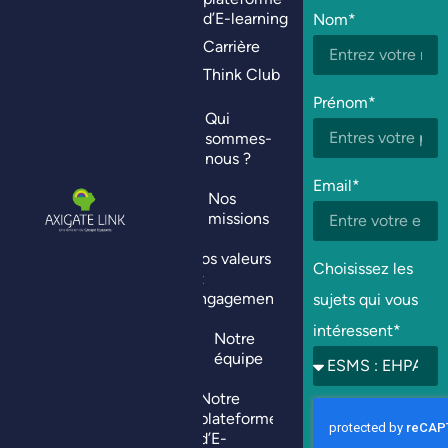
d’E-learning
Nom*
Carrière
Think Club
Prénom*
Qui
sommes-
nous ?
Email*
Nos
missions
Nos valeurs
Choisissez les
et
engagements
sujets qui vous
intéressent*
Notre
équipe
Notre
plateforme
d’E-