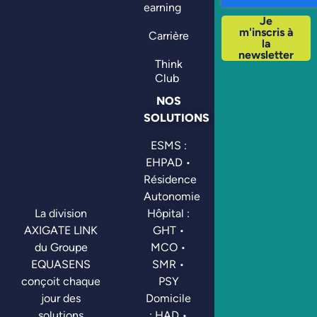
learning
Je
m'inscris à
Carrière
la
newsletter
Think
Club
NOS
SOLUTIONS
ESMS :
EHPAD •
Résidence
Autonomie
Hôpital :
La division
GHT •
AXIGATE LINK
MCO •
du Groupe
SMR •
EQUASENS
PSY
conçoit chaque
Domicile
jour des
: HAD •
solutions