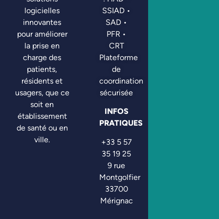
SSIAD •
logicielles
SAD •
innovantes
PFR •
pour améliorer
CRT
la prise en
Plateforme
charge des
de
patients,
coordination
résidents et
sécurisée
usagers, que ce
soit en
INFOS
établissement
PRATIQUES
de santé ou en
ville.
+33 5 57
35 19 25
9 rue
Montgolfier
33700
Mérignac