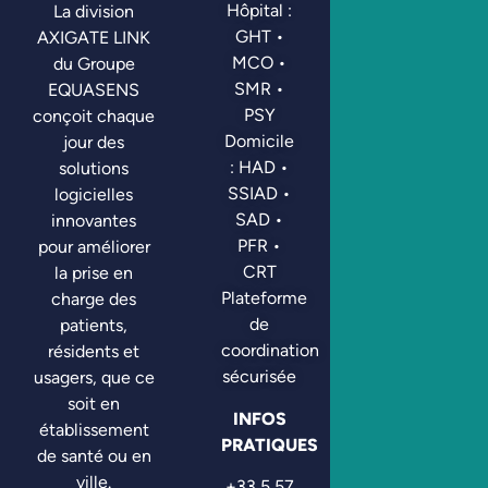
Hôpital :
La division
GHT •
AXIGATE LINK
MCO •
du Groupe
SMR •
EQUASENS
PSY
conçoit chaque
Domicile
jour des
: HAD •
solutions
SSIAD •
logicielles
SAD •
innovantes
PFR •
pour améliorer
CRT
la prise en
Plateforme
charge des
de
patients,
coordination
résidents et
sécurisée
usagers, que ce
soit en
INFOS
établissement
PRATIQUES
de santé ou en
ville.
+33 5 57