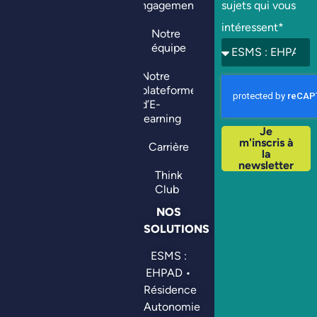
engagements
sujets qui vous
intéressent*
Notre
équipe
Notre
plateforme
d’E-
learning
Je
m'inscris à
Carrière
la
newsletter
Think
Club
NOS
SOLUTIONS
ESMS :
EHPAD •
Résidence
Autonomie