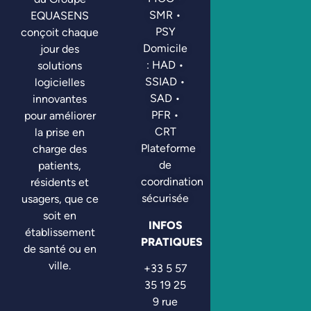
SMR •
EQUASENS
PSY
conçoit chaque
Domicile
jour des
: HAD •
solutions
SSIAD •
logicielles
SAD •
innovantes
PFR •
pour améliorer
CRT
la prise en
Plateforme
charge des
de
patients,
coordination
résidents et
sécurisée
usagers, que ce
soit en
INFOS
établissement
PRATIQUES
de santé ou en
ville.
+33 5 57
35 19 25
9 rue