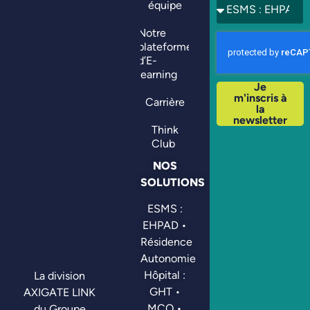
équipe
Notre
plateforme
d’E-
learning
Je
m'inscris à
Carrière
la
newsletter
Think
Club
NOS
SOLUTIONS
ESMS :
EHPAD •
Résidence
Autonomie
Hôpital :
La division
GHT •
AXIGATE LINK
MCO •
du Groupe